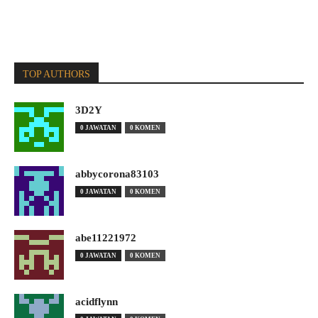
TOP AUTHORS
3D2Y
0 JAWATAN
0 KOMEN
abbycorona83103
0 JAWATAN
0 KOMEN
abe11221972
0 JAWATAN
0 KOMEN
acidflynn