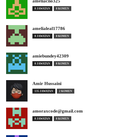
ameliacno325
0 JAWATAN
0 KOMEN
amelialeal17786
0 JAWATAN
0 KOMEN
amiebundey42309
0 JAWATAN
0 KOMEN
Amir Hussaini
135 JAWATAN
2 KOMEN
amoraxcode@gmail.com
0 JAWATAN
0 KOMEN