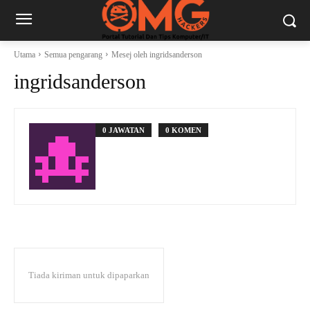
Utama
Semua pengarang
Mesej oleh ingridsanderson
ingridsanderson
0 JAWATAN
0 KOMEN
Tiada kiriman untuk dipaparkan