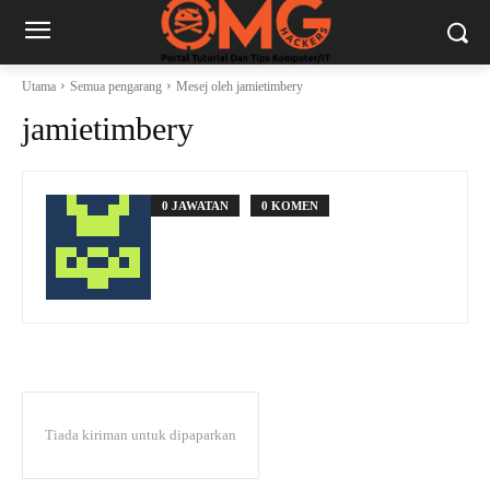
Utama
Semua pengarang
Mesej oleh jamietimbery
jamietimbery
0 JAWATAN
0 KOMEN
Tiada kiriman untuk dipaparkan