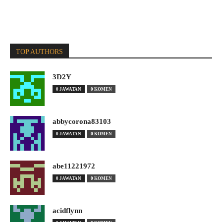
TOP AUTHORS
3D2Y
0 JAWATAN
0 KOMEN
abbycorona83103
0 JAWATAN
0 KOMEN
abe11221972
0 JAWATAN
0 KOMEN
acidflynn