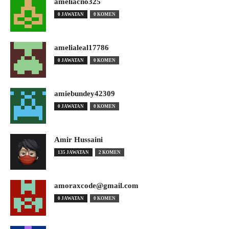
ameliacno325
0 JAWATAN
0 KOMEN
amelialeal17786
0 JAWATAN
0 KOMEN
amiebundey42309
0 JAWATAN
0 KOMEN
Amir Hussaini
135 JAWATAN
2 KOMEN
amoraxcode@gmail.com
0 JAWATAN
0 KOMEN