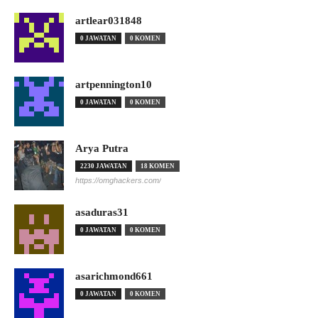
artlear031848
0 JAWATAN
0 KOMEN
artpennington10
0 JAWATAN
0 KOMEN
Arya Putra
2230 JAWATAN
18 KOMEN
https://omghackers.com/
asaduras31
0 JAWATAN
0 KOMEN
asarichmond661
0 JAWATAN
0 KOMEN