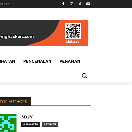
nafian
IHATAN
PENGENALAN
PENAFIAN
TOP AUTHORS
3D2Y
0 JAWATAN
0 KOMEN