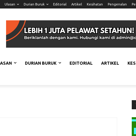
Ulasan
Durian Buruk
Editorial
Artikel
Kesihatan
Pengenalan
Pe
LASAN
DURIAN BURUK
EDITORIAL
ARTIKEL
KES