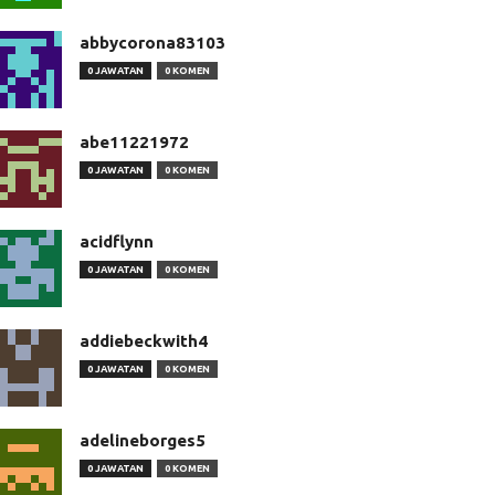
abbycorona83103
0 JAWATAN
0 KOMEN
abe11221972
0 JAWATAN
0 KOMEN
acidflynn
0 JAWATAN
0 KOMEN
addiebeckwith4
0 JAWATAN
0 KOMEN
adelineborges5
0 JAWATAN
0 KOMEN