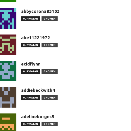
abbycorona83103
0 JAWATAN
0 KOMEN
abe11221972
0 JAWATAN
0 KOMEN
acidflynn
0 JAWATAN
0 KOMEN
addiebeckwith4
0 JAWATAN
0 KOMEN
adelineborges5
0 JAWATAN
0 KOMEN