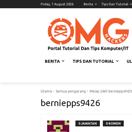
Friday, 7 August 2026
Berita
Tips Dan Tutorial
BERITA
TIPS DAN TUTORIAL
U
Utama
Semua pengarang
Mesej oleh berniepps942
berniepps9426
0 JAWATAN
0 KOMEN