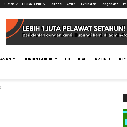
Ulasan
Durian Buruk
Editorial
Artikel
Kesihatan
Pengenalan
Pe
LASAN
DURIAN BURUK
EDITORIAL
ARTIKEL
KES
6