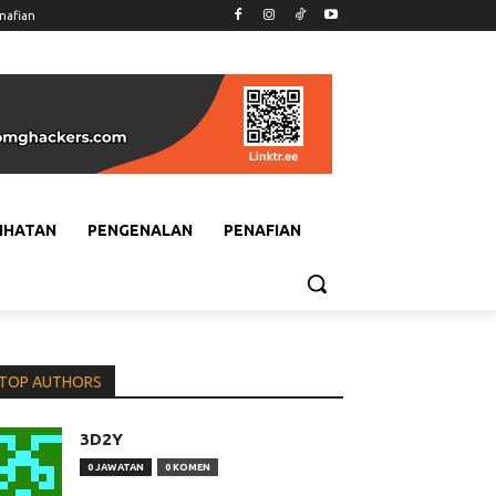
nafian
IHATAN
PENGENALAN
PENAFIAN
TOP AUTHORS
3D2Y
0 JAWATAN
0 KOMEN