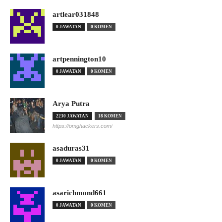
artlear031848
0 JAWATAN
0 KOMEN
artpennington10
0 JAWATAN
0 KOMEN
Arya Putra
2230 JAWATAN
18 KOMEN
https://omghackers.com/
asaduras31
0 JAWATAN
0 KOMEN
asarichmond661
0 JAWATAN
0 KOMEN