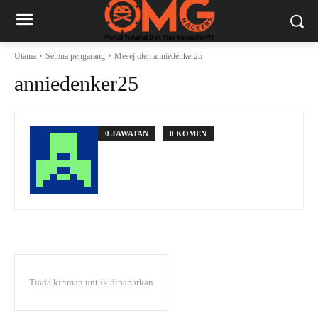
Utama
Semua pengarang
Mesej oleh anniedenker25
anniedenker25
0 JAWATAN
0 KOMEN
Tiada kiriman untuk dipaparkan