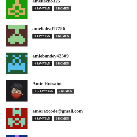
ameliacno325
0 JAWATAN
0 KOMEN
amelialeal17786
0 JAWATAN
0 KOMEN
amiebundey42309
0 JAWATAN
0 KOMEN
Amir Hussaini
135 JAWATAN
2 KOMEN
amoraxcode@gmail.com
0 JAWATAN
0 KOMEN