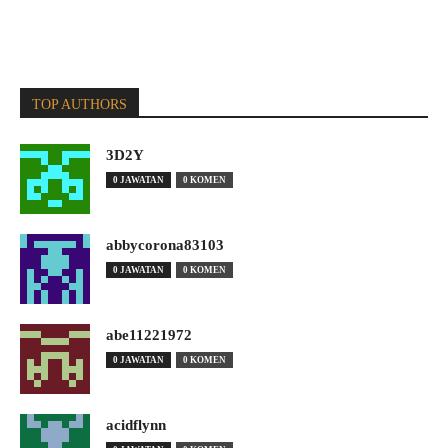
TOP AUTHORS
3D2Y
0 JAWATAN
0 KOMEN
abbycorona83103
0 JAWATAN
0 KOMEN
abe11221972
0 JAWATAN
0 KOMEN
acidflynn