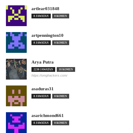
artlear031848
0 JAWATAN
0 KOMEN
artpennington10
0 JAWATAN
0 KOMEN
Arya Putra
2230 JAWATAN
18 KOMEN
https://omghackers.com/
asaduras31
0 JAWATAN
0 KOMEN
asarichmond661
0 JAWATAN
0 KOMEN