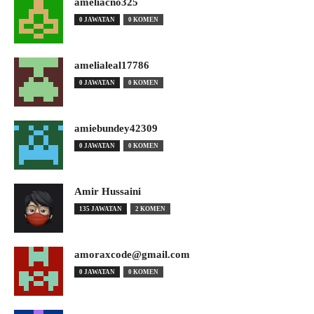
ameliacno325
0 JAWATAN
0 KOMEN
amelialeal17786
0 JAWATAN
0 KOMEN
amiebundey42309
0 JAWATAN
0 KOMEN
Amir Hussaini
135 JAWATAN
2 KOMEN
amoraxcode@gmail.com
0 JAWATAN
0 KOMEN