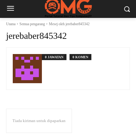
Utama
Semua pengarang
Mesej oleh jerebaber845342
jerebaber845342
0 JAWATAN
0 KOMEN
Tiada kiriman untuk dipaparkan