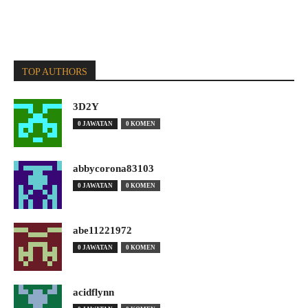
TOP AUTHORS
3D2Y
0 JAWATAN
0 KOMEN
abbycorona83103
0 JAWATAN
0 KOMEN
abe11221972
0 JAWATAN
0 KOMEN
acidflynn