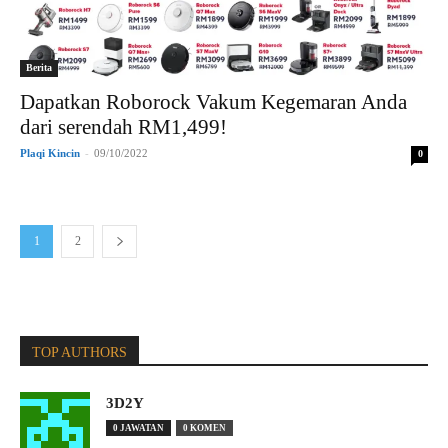
Berita
Dapatkan Roborock Vakum Kegemaran Anda
dari serendah RM1,499!
Plaqi Kincin
-
09/10/2022
0
1
2
TOP AUTHORS
3D2Y
0 JAWATAN
0 KOMEN