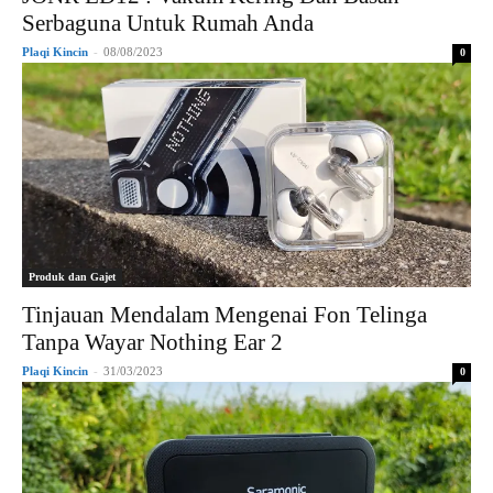
Serbaguna Untuk Rumah Anda
Plaqi Kincin
-
08/08/2023
0
Produk dan Gajet
Tinjauan Mendalam Mengenai Fon Telinga
Tanpa Wayar Nothing Ear 2
Plaqi Kincin
-
31/03/2023
0