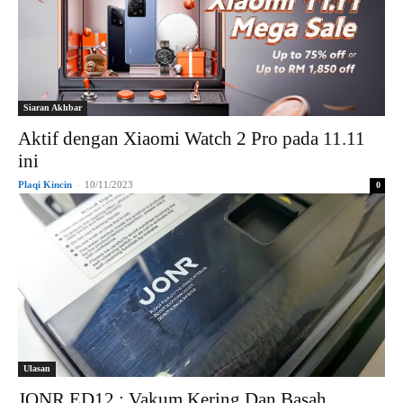
Siaran Akhbar
Aktif dengan Xiaomi Watch 2 Pro pada 11.11
ini
Plaqi Kincin
-
10/11/2023
0
Ulasan
JONR ED12 : Vakum Kering Dan Basah