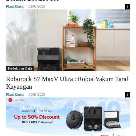
Plaqi Kincin
-
02/03/2023
0
Produk dan Gajet
Roborock S7 MaxV Ultra : Robot Vakum Taraf
Kayangan
Plaqi Kincin
-
31/01/2023
0