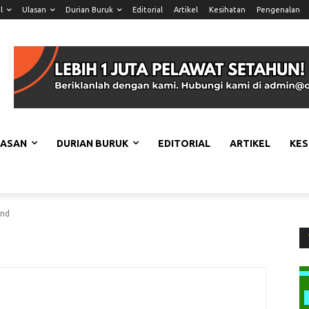
l
Ulasan
Durian Buruk
Editorial
Artikel
Kesihatan
Pengenalan
LASAN
DURIAN BURUK
EDITORIAL
ARTIKEL
KES
and