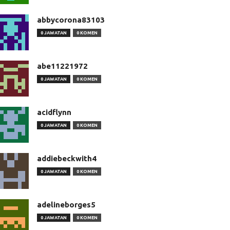
abbycorona83103
0 JAWATAN
0 KOMEN
abe11221972
0 JAWATAN
0 KOMEN
acidflynn
0 JAWATAN
0 KOMEN
addiebeckwith4
0 JAWATAN
0 KOMEN
adelineborges5
0 JAWATAN
0 KOMEN