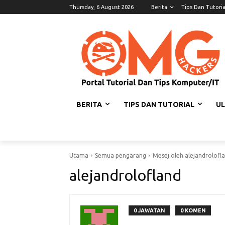
Thursday, 6 August 2026
Berita
Tips Dan Tutoria
BERITA
TIPS DAN TUTORIAL
U
Utama
Semua pengarang
Mesej oleh alejandrolofl
alejandrolofland
0 JAWATAN
0 KOMEN