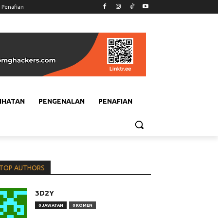
Penafian
IHATAN
PENGENALAN
PENAFIAN
TOP AUTHORS
3D2Y
0 JAWATAN
0 KOMEN