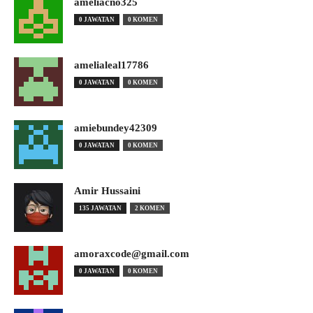
ameliacno325
0 JAWATAN
0 KOMEN
amelialeal17786
0 JAWATAN
0 KOMEN
amiebundey42309
0 JAWATAN
0 KOMEN
Amir Hussaini
135 JAWATAN
2 KOMEN
amoraxcode@gmail.com
0 JAWATAN
0 KOMEN