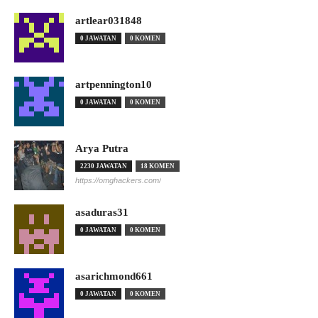
artlear031848
0 JAWATAN
0 KOMEN
artpennington10
0 JAWATAN
0 KOMEN
Arya Putra
2230 JAWATAN
18 KOMEN
https://omghackers.com/
asaduras31
0 JAWATAN
0 KOMEN
asarichmond661
0 JAWATAN
0 KOMEN