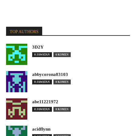
TOP AUTHORS
3D2Y
0 JAWATAN
0 KOMEN
abbycorona83103
0 JAWATAN
0 KOMEN
abe11221972
0 JAWATAN
0 KOMEN
acidflynn