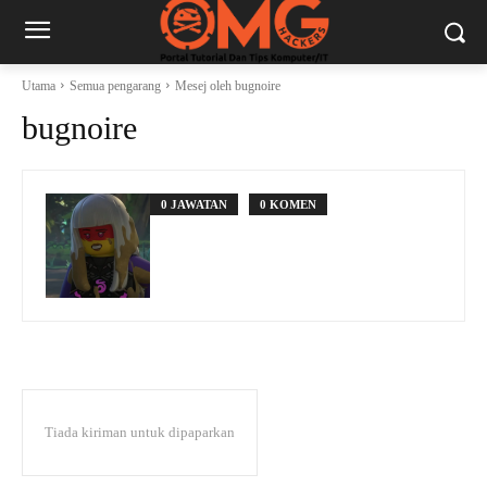
Utama
Semua pengarang
Mesej oleh bugnoire
bugnoire
0 JAWATAN
0 KOMEN
Tiada kiriman untuk dipaparkan