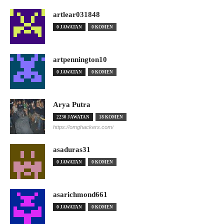
artlear031848
0 JAWATAN
0 KOMEN
artpennington10
0 JAWATAN
0 KOMEN
Arya Putra
2230 JAWATAN
18 KOMEN
https://omghackers.com/
asaduras31
0 JAWATAN
0 KOMEN
asarichmond661
0 JAWATAN
0 KOMEN