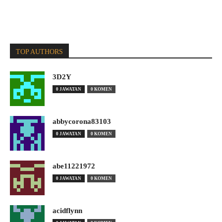
TOP AUTHORS
3D2Y
0 JAWATAN
0 KOMEN
abbycorona83103
0 JAWATAN
0 KOMEN
abe11221972
0 JAWATAN
0 KOMEN
acidflynn