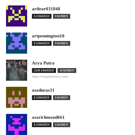
artlear031848
0 JAWATAN
0 KOMEN
artpennington10
0 JAWATAN
0 KOMEN
Arya Putra
2230 JAWATAN
18 KOMEN
https://omghackers.com/
asaduras31
0 JAWATAN
0 KOMEN
asarichmond661
0 JAWATAN
0 KOMEN