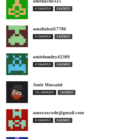
ameliacno325
0 JAWATAN
0 KOMEN
amelialeal17786
0 JAWATAN
0 KOMEN
amiebundey42309
0 JAWATAN
0 KOMEN
Amir Hussaini
135 JAWATAN
2 KOMEN
amoraxcode@gmail.com
0 JAWATAN
0 KOMEN