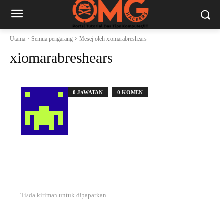
Utama
Semua pengarang
Mesej oleh xiomarabreshears
xiomarabreshears
0 JAWATAN
0 KOMEN
Tiada kiriman untuk dipaparkan