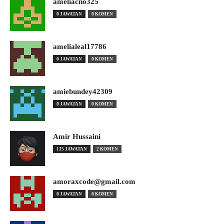
ameliacno325
0 JAWATAN
0 KOMEN
amelialeal17786
0 JAWATAN
0 KOMEN
amiebundey42309
0 JAWATAN
0 KOMEN
Amir Hussaini
135 JAWATAN
2 KOMEN
amoraxcode@gmail.com
0 JAWATAN
0 KOMEN