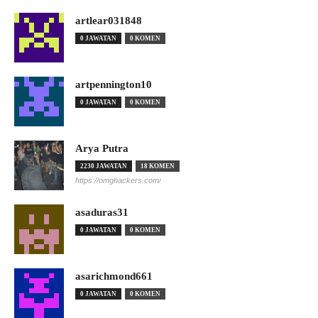
artlear031848
0 JAWATAN
0 KOMEN
artpennington10
0 JAWATAN
0 KOMEN
Arya Putra
2230 JAWATAN
18 KOMEN
https://omghackers.com/
asaduras31
0 JAWATAN
0 KOMEN
asarichmond661
0 JAWATAN
0 KOMEN