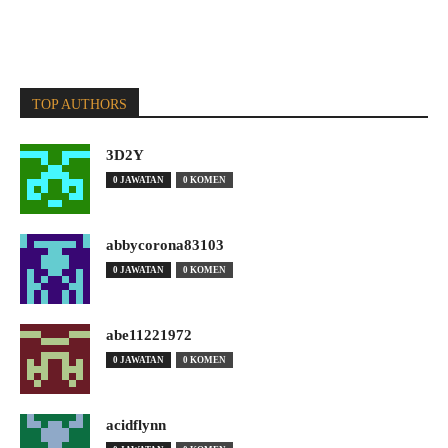
TOP AUTHORS
3D2Y
0 JAWATAN
0 KOMEN
abbycorona83103
0 JAWATAN
0 KOMEN
abe11221972
0 JAWATAN
0 KOMEN
acidflynn