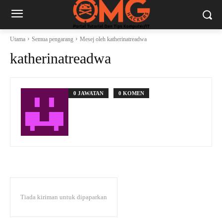
Utama
Semua pengarang
Mesej oleh katherinatreadwa
katherinatreadwa
0 JAWATAN
0 KOMEN
Tiada kiriman untuk dipaparkan