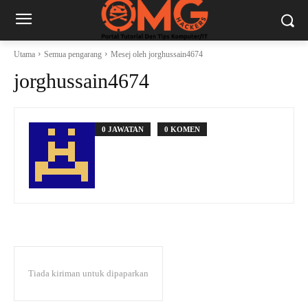
Utama
Semua pengarang
Mesej oleh jorghussain4674
jorghussain4674
0 JAWATAN
0 KOMEN
Tiada kiriman untuk dipaparkan