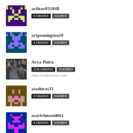
artlear031848
0 JAWATAN
0 KOMEN
artpennington10
0 JAWATAN
0 KOMEN
Arya Putra
2230 JAWATAN
18 KOMEN
https://omghackers.com/
asaduras31
0 JAWATAN
0 KOMEN
asarichmond661
0 JAWATAN
0 KOMEN