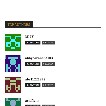
TOP AUTHORS
3D2Y
0 JAWATAN
0 KOMEN
abbycorona83103
0 JAWATAN
0 KOMEN
abe11221972
0 JAWATAN
0 KOMEN
acidflynn