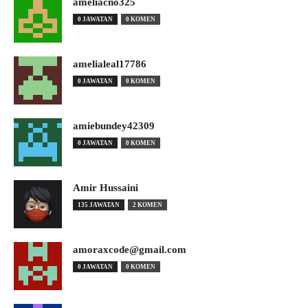
ameliacno325
0 JAWATAN
0 KOMEN
amelialeal17786
0 JAWATAN
0 KOMEN
amiebundey42309
0 JAWATAN
0 KOMEN
Amir Hussaini
135 JAWATAN
2 KOMEN
amoraxcode@gmail.com
0 JAWATAN
0 KOMEN