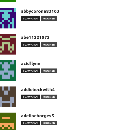
abbycorona83103
0 JAWATAN
0 KOMEN
abe11221972
0 JAWATAN
0 KOMEN
acidflynn
0 JAWATAN
0 KOMEN
addiebeckwith4
0 JAWATAN
0 KOMEN
adelineborges5
0 JAWATAN
0 KOMEN