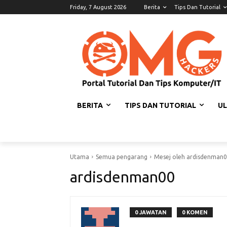
Friday, 7 August 2026
Berita
Tips Dan Tutorial
BERITA
TIPS DAN TUTORIAL
U
Utama
Semua pengarang
Mesej oleh ardisdenman
ardisdenman00
0 JAWATAN
0 KOMEN