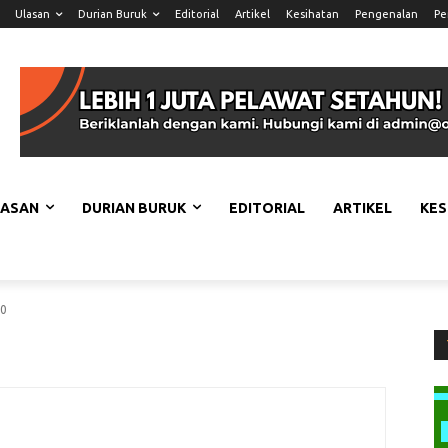
Ulasan
Durian Buruk
Editorial
Artikel
Kesihatan
Pengenalan
Pe
LASAN
DURIAN BURUK
EDITORIAL
ARTIKEL
KES
00