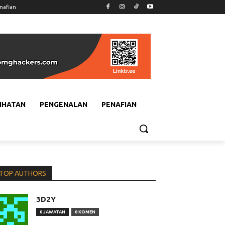
nafian
IHATAN
PENGENALAN
PENAFIAN
TOP AUTHORS
3D2Y
0 JAWATAN
0 KOMEN