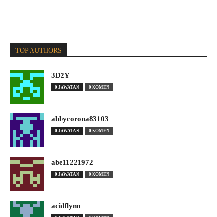
TOP AUTHORS
3D2Y
0 JAWATAN
0 KOMEN
abbycorona83103
0 JAWATAN
0 KOMEN
abe11221972
0 JAWATAN
0 KOMEN
acidflynn