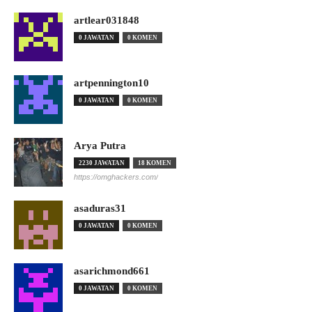
artlear031848
0 JAWATAN
0 KOMEN
artpennington10
0 JAWATAN
0 KOMEN
Arya Putra
2230 JAWATAN
18 KOMEN
https://omghackers.com/
asaduras31
0 JAWATAN
0 KOMEN
asarichmond661
0 JAWATAN
0 KOMEN