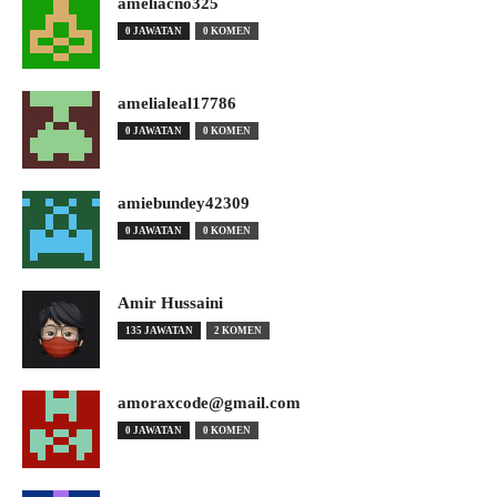
ameliacno325
0 JAWATAN
0 KOMEN
amelialeal17786
0 JAWATAN
0 KOMEN
amiebundey42309
0 JAWATAN
0 KOMEN
Amir Hussaini
135 JAWATAN
2 KOMEN
amoraxcode@gmail.com
0 JAWATAN
0 KOMEN