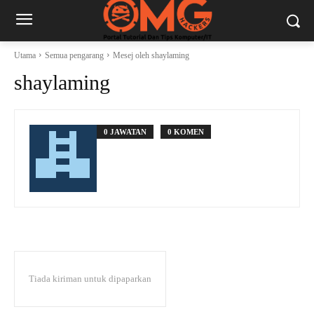
Utama
Semua pengarang
Mesej oleh shaylaming
shaylaming
0 JAWATAN
0 KOMEN
Tiada kiriman untuk dipaparkan