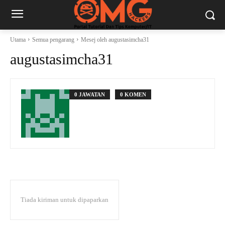
Utama
Semua pengarang
Mesej oleh augustasimcha31
augustasimcha31
0 JAWATAN
0 KOMEN
Tiada kiriman untuk dipaparkan