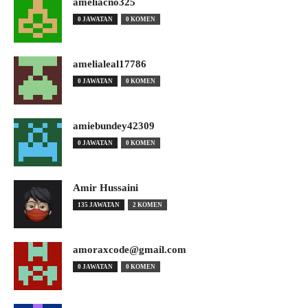
ameliacno325
0 JAWATAN
0 KOMEN
amelialeal17786
0 JAWATAN
0 KOMEN
amiebundey42309
0 JAWATAN
0 KOMEN
Amir Hussaini
135 JAWATAN
2 KOMEN
amoraxcode@gmail.com
0 JAWATAN
0 KOMEN