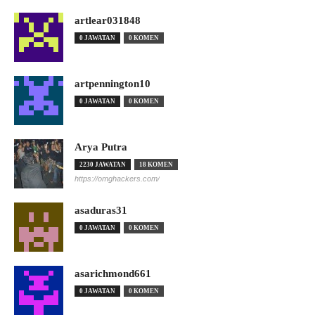
artlear031848
0 JAWATAN
0 KOMEN
artpennington10
0 JAWATAN
0 KOMEN
Arya Putra
2230 JAWATAN
18 KOMEN
https://omghackers.com/
asaduras31
0 JAWATAN
0 KOMEN
asarichmond661
0 JAWATAN
0 KOMEN