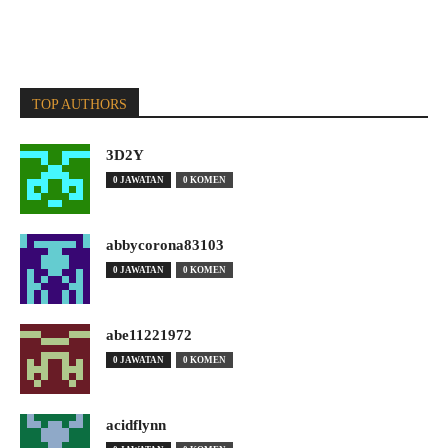
TOP AUTHORS
3D2Y
0 JAWATAN
0 KOMEN
abbycorona83103
0 JAWATAN
0 KOMEN
abe11221972
0 JAWATAN
0 KOMEN
acidflynn