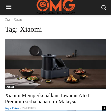
Tags
Xiaomi
Tag:
Xiaomi
Artikel
Xiaomi Memperkenalkan Tawaran AIoT
Premium serba baharu di Malaysia
Arya Putra
-
22/03/2023
0