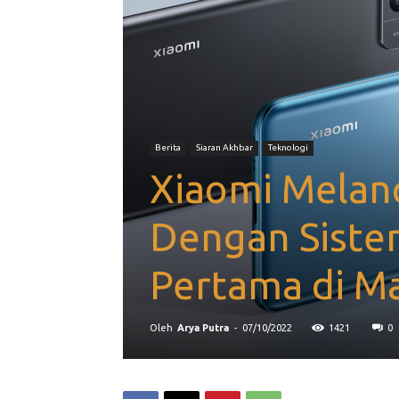
Berita
Siaran Akhbar
Teknologi
Xiaomi Melanc
Dengan Sist
Pertama di Ma
Oleh
Arya Putra
-
07/10/2022
1421
0