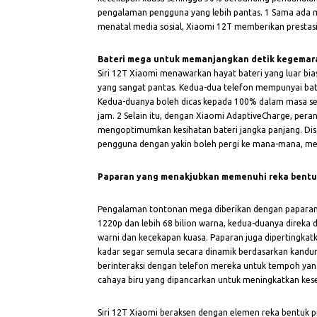
pengalaman pengguna yang lebih pantas.
1
Sama ada m
menatal media sosial, Xiaomi 12T memberikan prestas
Bateri mega untuk memanjangkan detik kegemar
Siri 12T Xiaomi menawarkan hayat bateri yang luar bi
yang sangat pantas. Kedua-dua telefon mempunyai ba
Kedua-duanya boleh dicas kepada 100% dalam masa sepa
jam.
2
Selain itu, dengan Xiaomi AdaptiveCharge, pera
mengoptimumkan kesihatan bateri jangka panjang. Dis
pengguna dengan yakin boleh pergi ke mana-mana, mel
Paparan yang menakjubkan memenuhi reka bent
Pengalaman tontonan mega diberikan dengan paparan 
1220p dan lebih 68 bilion warna, kedua-duanya direka
warni dan kecekapan kuasa. Paparan juga dipertingkatk
kadar segar semula secara dinamik berdasarkan kandun
berinteraksi dengan telefon mereka untuk tempoh yan
cahaya biru yang dipancarkan untuk meningkatkan kes
Siri 12T Xiaomi beraksen dengan elemen reka bentuk p