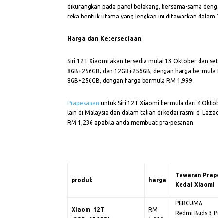
dikurangkan pada panel belakang, bersama-sama denga
reka bentuk utama yang lengkap ini ditawarkan dalam 
Harga dan Ketersediaan
Siri 12T Xiaomi akan tersedia mulai 13 Oktober dan se
8GB+256GB, dan 12GB+256GB, dengan harga bermula RM
8GB+256GB, dengan harga bermula RM 1,999.
Prapesanan
untuk Siri 12T Xiaomi bermula dari 4 Okto
lain di Malaysia dan dalam talian di kedai rasmi di L
RM 1,236 apabila anda membuat pra-pesanan.
Tawaran Prap
produk
harga
Kedai Xiaomi
PERCUMA
Xiaomi 12T
RM
Redmi Buds 3 P