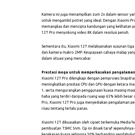
Kamera ini juga menampilkan zum 2x dalam-sensor yan
untuk mengambil potret yang ideal. Dengan Xiaomi Pro
memangkas dan mencipta kandungan yang kelihatan pro
12T Pro menyokong video 8K dalam resolusi penuh.
Sementara itu, Xiaomi 12T melaksanakan susunan tiga
dan kamera makro 2MP. Keupayaan cahaya malap yang
dalam situasi yang mencabar.
Prestasi mega untuk memperkasakan pengalama
Xiaomi 12T Pro dilengkapi dengan pemproses Snapdr
meningkatkan prestasi CPU dan GPU dengan ketara ma
1, serta mengurangkan penggunaan kuasa masing-mas
haba yang terdiri daripada ruang wap 65% lebih besar
Pro, Xiaomi 12T Pro juga menyediakan pengalaman pe
risau tentang terlalu panas.
Xiaomi 12T dikuasakan oleh cipset terkemuka MediaTe
pembuatan TSMC 5nm. Cip ini dinaik taraf sepenuhnya 
kecekapan kuasa sehingga 30% berbanding pendahulun