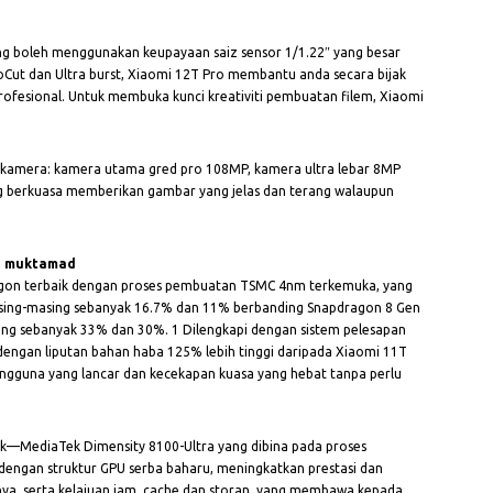
g boleh menggunakan keupayaan saiz sensor 1/1.22″ yang besar
Cut dan Ultra burst, Xiaomi 12T Pro membantu anda secara bijak
fesional. Untuk membuka kunci kreativiti pembuatan filem, Xiaomi
 kamera: kamera utama gred pro 108MP, kamera ultra lebar 8MP
 berkuasa memberikan gambar yang jelas dan terang walaupun
n muktamad
agon terbaik dengan proses pembuatan TSMC 4nm terkemuka, yang
sing-masing sebanyak 16.7% dan 11% berbanding Snapdragon 8 Gen
ing sebanyak 33% dan 30%.
1
Dilengkapi dengan sistem pelesapan
 dengan liputan bahan haba 125% lebih tinggi daripada Xiaomi 11T
ngguna yang lancar dan kecekapan kuasa yang hebat tanpa perlu
k—MediaTek Dimensity 8100-Ultra yang dibina pada proses
dengan struktur GPU serba baharu, meningkatkan prestasi dan
ya, serta kelajuan jam, cache dan storan, yang membawa kepada