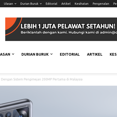
Ulasan
Durian Buruk
Editorial
Artikel
Kesihatan
Pengenalan
Pe
LASAN
DURIAN BURUK
EDITORIAL
ARTIKEL
KES
r Dengan Sistem Pengimejan 200MP Pertama di Malaysia