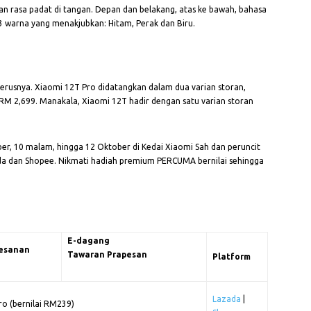
n rasa padat di tangan. Depan dan belakang, atas ke bawah, bahasa
3 warna yang menakjubkan: Hitam, Perak dan Biru.
terusnya. Xiaomi 12T Pro didatangkan dalam dua varian storan,
 2,699. Manakala, Xiaomi 12T hadir dengan satu varian storan
ber, 10 malam, hingga 12 Oktober di Kedai Xiaomi Sah dan peruncit
azada dan Shopee. Nikmati hadiah premium PERCUMA bernilai sehingga
E-dagang
esanan
Tawaran Prapesan
Platform
Lazada
|
ro (bernilai RM239)