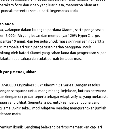
erakam foto dan video yang luar biasa, menonton filem atau
i puncak merentas semua detik kegemaran anda.
an anda
asa, walaupun dalam kalangan perdana Xiaomi, serta pengecasan
teri 5,000mAh yang besar dan mempunyai 120W HyperCharge.
ntas 19 minit, dan bersedia untuk masa skrin-on sehingga 13.5
nti mempelajari rutin pengecasan harian pengguna untuk
okong oleh bateri Xiaomi yang tahan lama dan pengecasan super,
akukan apa sahaja dan tidak pernah terlepas masa.
uk yang menakjubkan
AMOLED CrystalRes 6.67″ Xiaomi 12T Series. Dengan resolusi
 dengan sempurna untuk mengimbangi kejelasan, butiran berwarna-
an dengan ciri pintar seperti sebagai AdaptiveSync, yang melaraskan
gan yang dilihat. Sementara itu, untuk semua pengguna yang
g lama. Akhir sekali, mod Adaptive Reading mengurangkan jumlah
elesaan mata.
remium ikonik. Lengkung belakang berfros memastikan cap jari