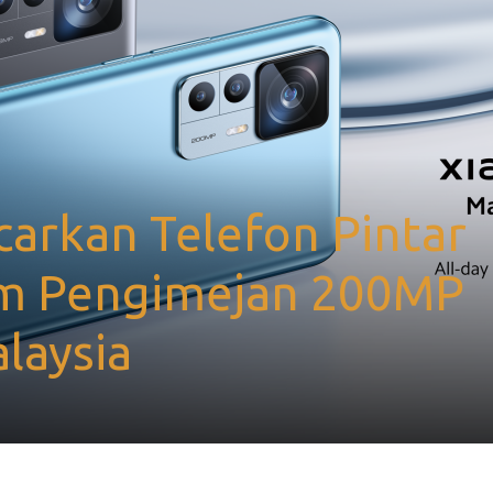
arkan Telefon Pintar
em Pengimejan 200MP
laysia