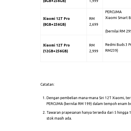
(8GB+256GB)
1,999
PERCUMA
Xiaomi Smart B
Xiaomi 12T Pro
RM
(8GB+256GB)
2,699
(bernilai RM 29
Redmi Buds 3 Pr
Xiaomi 12T Pro
RM
RM239)
(12GB+256GB)
2,999
Catatan:
Dengan pembelian mana-mana Siri 12T Xiaomi, teri
PERCUMA (bernilai RM 199) dalam tempoh enam bu
Tawaran prapesanan hanya tersedia dari 5 hingga 
stok masih ada.