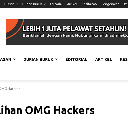
Ulasan
Durian Buruk
Editorial
Artikel
Kesihatan
Pengenalan
Pe
LASAN
DURIAN BURUK
EDITORIAL
ARTIKEL
KES
 OMG Hackers
ilihan OMG Hackers