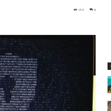
1711
0