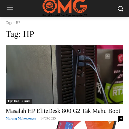
Tags
HP
Tag:
HP
Tips Dan Tutorial
Masalah HP EliteDesk 800 G2 Tak Mahu Boot
Murung Mohowongso
-
14/09/2025
0