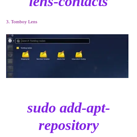
lens-contacts
3. Tomboy Lens
sudo add-apt-
repository