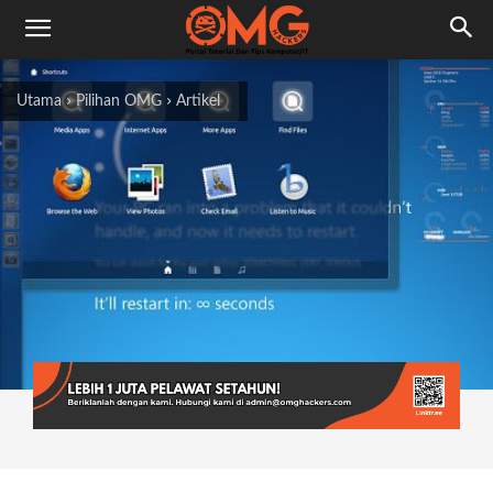
Utama
Pilihan OMG
Artikel