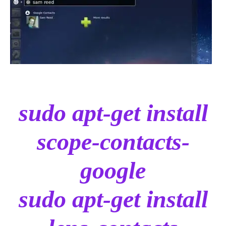
sudo apt-get install
scope-contacts-
google
sudo apt-get install