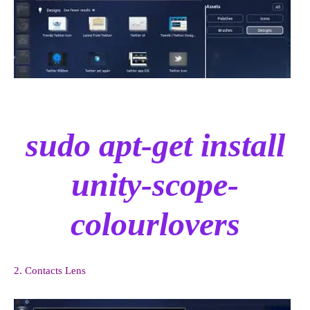
sudo apt-get install
unity-scope-
colourlovers
2. Contacts Lens