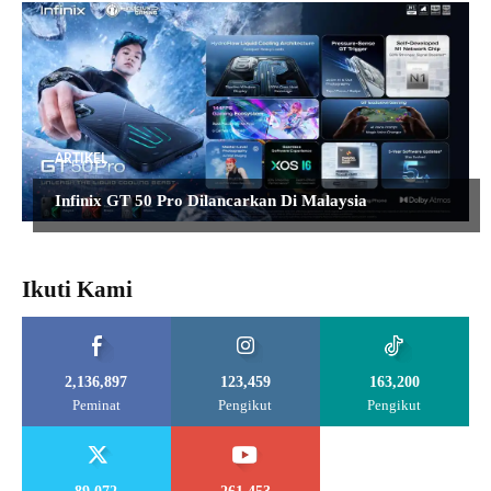
ARTIKEL
Infinix GT 50 Pro Dilancarkan Di Malaysia
Ikuti Kami
2,136,897
123,459
163,200
Peminat
Pengikut
Pengikut