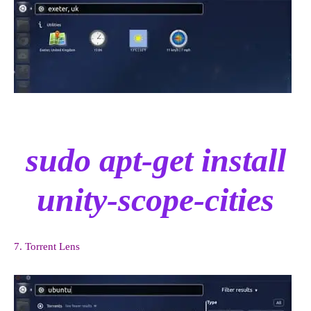
sudo apt-get install
unity-scope-cities
7. Torrent Lens