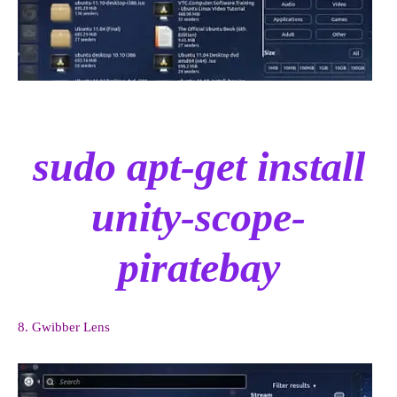
sudo apt-get install
unity-scope-
piratebay
8. Gwibber Lens