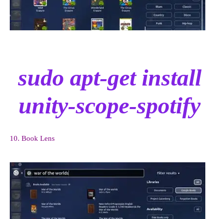
sudo apt-get install
unity-scope-spotify
10. Book Lens