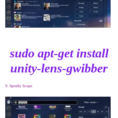
sudo apt-get install
unity-lens-gwibber
9. Spotify Scope