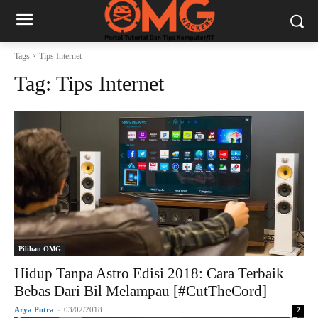
Tags
Tips Internet
Tag:
Tips Internet
Pilihan OMG
Hidup Tanpa Astro Edisi 2018: Cara Terbaik
Bebas Dari Bil Melampau [#CutTheCord]
Arya Putra
-
03/02/2018
2