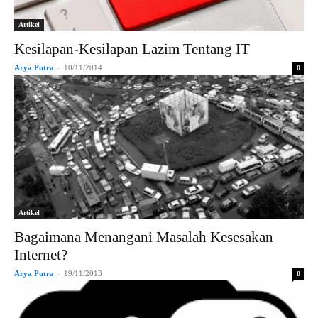
Artikel
Kesilapan-Kesilapan Lazim Tentang IT
Arya Putra
-
10/11/2014
0
Artikel
Bagaimana Menangani Masalah Kesesakan
Internet?
Arya Putra
-
19/11/2013
0