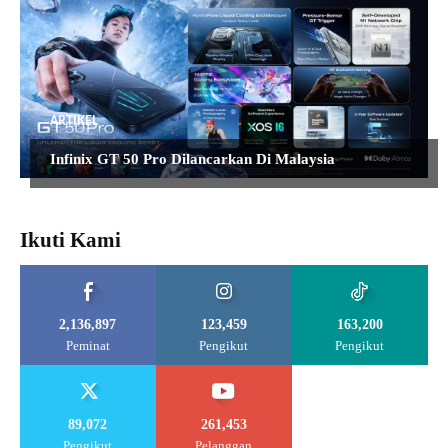
ARTIKEL
Infinix GT 50 Pro Dilancarkan Di Malaysia
Ikuti Kami
2,136,897
123,459
163,200
Peminat
Pengikut
Pengikut
89,072
261,453
Pengikut
Pelanggan