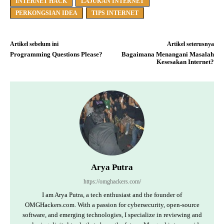
INTERNET HACK
LAJUKAN INTERNET
PERKONGSIAN IDEA
TIPS INTERNET
Artikel sebelum ini
Artikel seterusnya
Programming Questions Please?
Bagaimana Menangani Masalah
Kesesakan Internet?
Arya Putra
https://omghackers.com/
I am Arya Putra, a tech enthusiast and the founder of
OMGHackers.com. With a passion for cybersecurity, open-source
software, and emerging technologies, I specialize in reviewing and