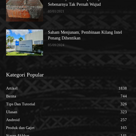
Sebenarnya Tak Pernah Wujud
03/01/2021
Saham Menjunam, Pembinaan Kilang Intel
Penang Dihentikan
05/09/2024
Kategori Popular
Artikel
1838
Berita
744
Tips Dan Tutorial
326
Ulasan
323
Android
257
Produk dan Gajet
165
Siaran Akhbar
141