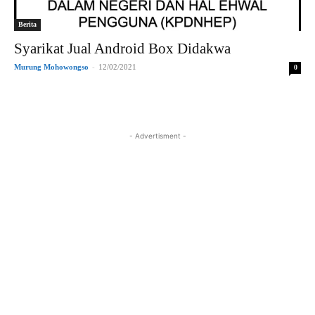
Berita
Syarikat Jual Android Box Didakwa
Murung Mohowongso
-
12/02/2021
0
- Advertisment -