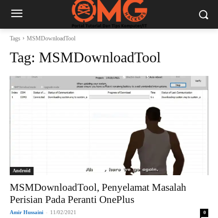
Tags
MSMDownloadTool
Tag:
MSMDownloadTool
Android
MSMDownloadTool, Penyelamat Masalah
Perisian Pada Peranti OnePlus
Amir Hussaini
-
11/02/2021
0