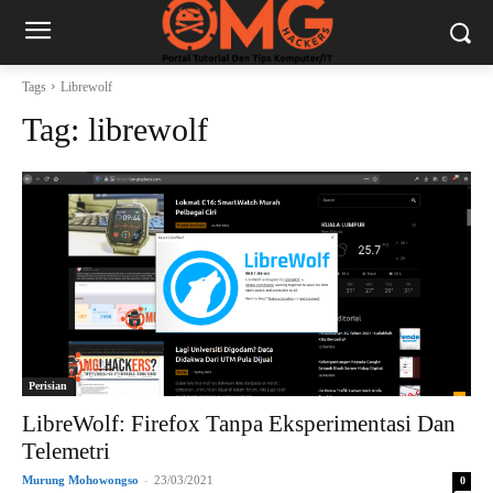
Tags
Librewolf
Tag:
librewolf
Perisian
LibreWolf: Firefox Tanpa Eksperimentasi Dan
Telemetri
Murung Mohowongso
-
23/03/2021
0