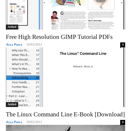
Artikel
Free High Resolution GIMP Tutorial PDFs
Arya Putra
-
10/03/2012
0
Artikel
The Linux Command Line E-Book [Download]
Arya Putra
-
29/02/2012
0