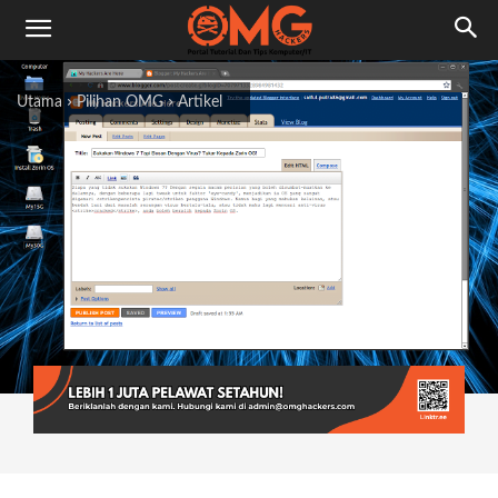
Utama
Pilihan OMG
Artikel