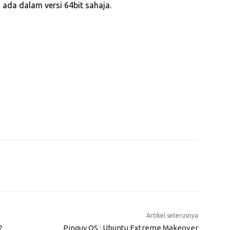
da dalam versi 64bit sahaja.
Artikel seterusnya
?
Pinguy OS : Ubuntu Extreme Makeover