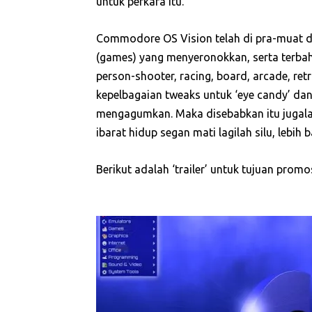
untuk perkara itu.
Commodore OS Vision telah di pra-muat de
(games) yang menyeronokkan, serta terbaha
person-shooter, racing, board, arcade, re
kepelbagaian tweaks untuk ‘eye candy’ dan
mengagumkan. Maka disebabkan itu jugalah 
ibarat hidup segan mati lagilah silu, lebi
Berikut adalah ‘trailer’ untuk tujuan promos