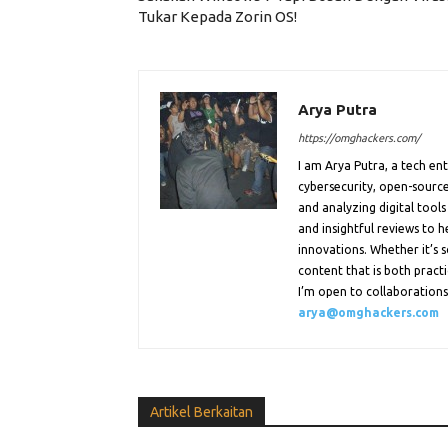
Tukar Kepada Zorin OS!
Arya Putra
https://omghackers.com/
I am Arya Putra, a tech e
cybersecurity, open-source
and analyzing digital tools
and insightful reviews to 
innovations. Whether it’s s
content that is both practi
I’m open to collaborations.
arya@omghackers.com
Artikel Berkaitan