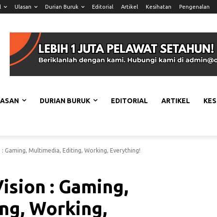
l
Ulasan
Durian Buruk
Editorial
Artikel
Kesihatan
Pengenalan
LASAN
DURIAN BURUK
EDITORIAL
ARTIKEL
KES
 Gaming, Multimedia, Editing, Working, Everything!
sion : Gaming,
ing, Working,