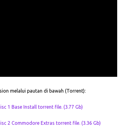
on melalui pautan di bawah (Torrent):
 Base Install torrent file. (3.77 Gb)
 2 Commodore Extras torrent file. (3.36 Gb)