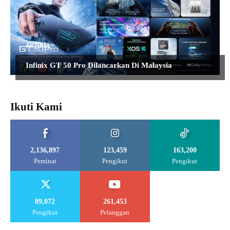
ARTIKEL
Infinix GT 50 Pro Dilancarkan Di Malaysia
Ikuti Kami
2,136,897
123,459
163,200
Peminat
Pengikut
Pengikut
89,072
261,453
Pengikut
Pelanggan