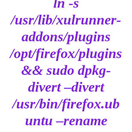
ln -s
/usr/lib/xulrunner-
addons/plugins
/opt/firefox/plugins
&& sudo dpkg-
divert –divert
/usr/bin/firefox.ub
untu –rename