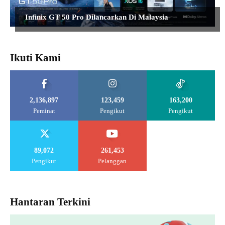
Infinix GT 50 Pro Dilancarkan Di Malaysia
Ikuti Kami
2,136,897
123,459
163,200
Peminat
Pengikut
Pengikut
89,072
261,453
Pengikut
Pelanggan
Hantaran Terkini