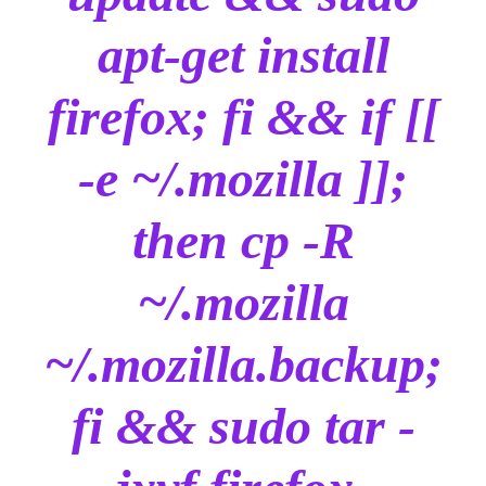
apt-get install
firefox; fi && if [[
-e ~/.mozilla ]];
then cp -R
~/.mozilla
~/.mozilla.backup;
fi && sudo tar -