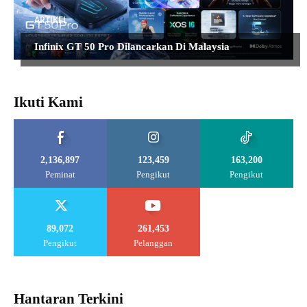
ARTIKEL
Infinix GT 50 Pro Dilancarkan Di Malaysia
Ikuti Kami
2,136,897
123,459
163,200
Peminat
Pengikut
Pengikut
89,072
261,453
Pengikut
Pelanggan
Hantaran Terkini