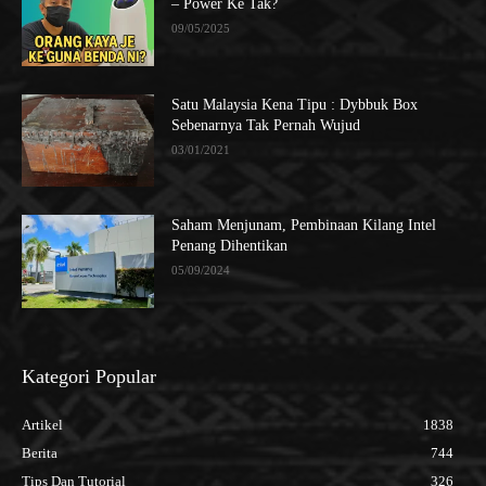
– Power Ke Tak?
09/05/2025
Satu Malaysia Kena Tipu : Dybbuk Box
Sebenarnya Tak Pernah Wujud
03/01/2021
Saham Menjunam, Pembinaan Kilang Intel
Penang Dihentikan
05/09/2024
Kategori Popular
Artikel
1838
Berita
744
Tips Dan Tutorial
326