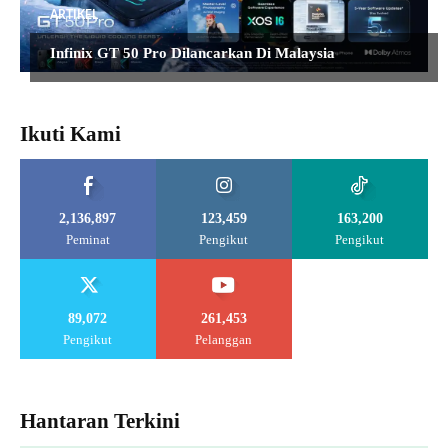
ARTIKEL
Infinix GT 50 Pro Dilancarkan Di Malaysia
Ikuti Kami
2,136,897
123,459
163,200
Peminat
Pengikut
Pengikut
89,072
261,453
Pengikut
Pelanggan
Hantaran Terkini