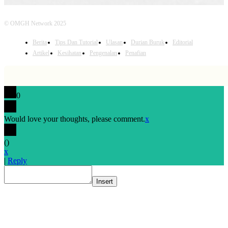
© OMGH Network 2025
Berita
Tips Dan Tutorial
Ulasan
Durian Buruk
Editorial
Artikel
Kesihatan
Pengenalan
Penafian
0
Would love your thoughts, please comment.
x
(
)
x
|
Reply
Insert