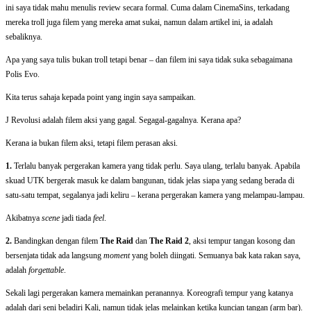
ini saya tidak mahu menulis review secara formal. Cuma dalam CinemaSins, terkadang
mereka troll juga filem yang mereka amat sukai, namun dalam artikel ini, ia adalah
sebaliknya.
Apa yang saya tulis bukan troll tetapi benar – dan filem ini saya tidak suka sebagaimana
Polis Evo.
Kita terus sahaja kepada point yang ingin saya sampaikan.
J Revolusi adalah filem aksi yang gagal. Segagal-gagalnya. Kerana apa?
Kerana ia bukan filem aksi, tetapi filem perasan aksi.
1.
Terlalu banyak pergerakan kamera yang tidak perlu. Saya ulang, terlalu banyak. Apabila
skuad UTK bergerak masuk ke dalam bangunan, tidak jelas siapa yang sedang berada di
satu-satu tempat, segalanya jadi keliru – kerana pergerakan kamera yang melampau-lampau.
Akibatnya
scene
jadi tiada
feel
.
2.
Bandingkan dengan filem
The Raid
dan
The Raid 2
, aksi tempur tangan kosong dan
bersenjata tidak ada langsung
moment
yang boleh diingati. Semuanya bak kata rakan saya,
adalah
forgettable
.
Sekali lagi pergerakan kamera memainkan peranannya. Koreografi tempur yang katanya
adalah dari seni beladiri Kali, namun tidak jelas melainkan ketika kuncian tangan (arm bar).