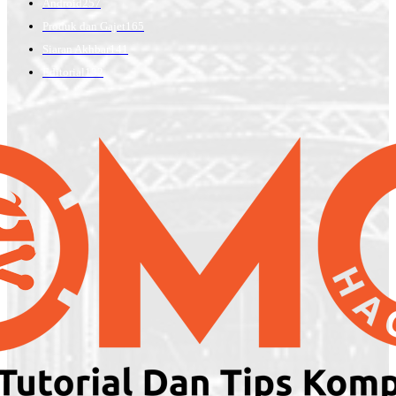
Android
257
Produk dan Gajet
165
Siaran Akhbar
141
Editorial
132