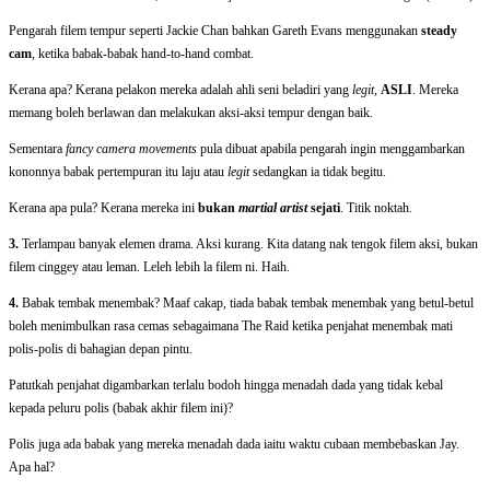
Pengarah filem tempur seperti Jackie Chan bahkan Gareth Evans menggunakan
steady
cam
, ketika babak-babak hand-to-hand combat.
Kerana apa? Kerana pelakon mereka adalah ahli seni beladiri yang
legit,
ASLI
. Mereka
memang boleh berlawan dan melakukan aksi-aksi tempur dengan baik.
Sementara
fancy camera movements
pula dibuat apabila pengarah ingin menggambarkan
kononnya babak pertempuran itu laju atau
legit
sedangkan ia tidak begitu.
Kerana apa pula? Kerana mereka ini
bukan
martial artist
sejati
. Titik noktah.
3.
Terlampau banyak elemen drama. Aksi kurang. Kita datang nak tengok filem aksi, bukan
filem cinggey atau leman. Leleh lebih la filem ni. Haih.
4.
Babak tembak menembak? Maaf cakap, tiada babak tembak menembak yang betul-betul
boleh menimbulkan rasa cemas sebagaimana The Raid ketika penjahat menembak mati
polis-polis di bahagian depan pintu.
Patutkah penjahat digambarkan terlalu bodoh hingga menadah dada yang tidak kebal
kepada peluru polis (babak akhir filem ini)?
Polis juga ada babak yang mereka menadah dada iaitu waktu cubaan membebaskan Jay.
Apa hal?