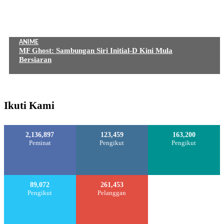
ANIME
MF Ghost: Sambungan Siri Initial-D Kini Mula
Bersiaran
Ikuti Kami
2,136,897
123,459
163,200
Peminat
Pengikut
Pengikut
89,072
261,453
Pengikut
Pelanggan