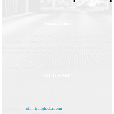
Tentang Kami
OMG Hackers kini terdiri daripada 8 orang ahli dengan latar belakang dan
alamat berbeza di seluruh Malaysia. Kami berkumpul atas dasar minat yang
sama. Bersama-sama berkongsi ilmu, pendapat dan info semasa kepada
semua dengan fokus kepada teknologi dan isu semasa.
IKUTI KAMI
Hubungi Kami:
admin@omghackers.com