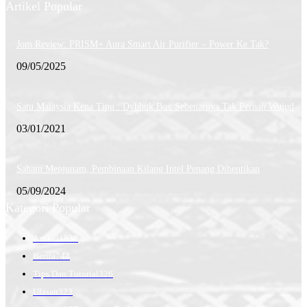
Artikel Popular
Jom Review: PRISM+ Aura Smart Air Purifier – Power Ke Tak?
09/05/2025
Satu Malaysia Kena Tipu : Dybbuk Box Sebenarnya Tak Pernah Wujud
03/01/2021
Saham Menjunam, Pembinaan Kilang Intel Penang Dihentikan
05/09/2024
Kategori Popular
Artikel
1838
Berita
744
Tips Dan Tutorial
326
Ulasan
323