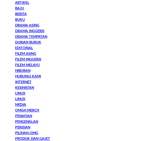
ARTIKEL
BAJU
BERITA
BUKU
DRAMA ASING
DRAMA INGGERIS
DRAMA TEMPATAN
DURIAN BURUK
EDITORIAL
FILEM ASING
FILEM INGGERIS
FILEM MELAYU
HIBURAN
HUBUNGI KAMI
INTERNET
KESIHATAN
LINUX
LINUX
MEDIA
OMGH MERCH
PENAFIAN
PENGENALAN
PERISIAN
PILIHAN OMG
PRODUK DAN GAJET