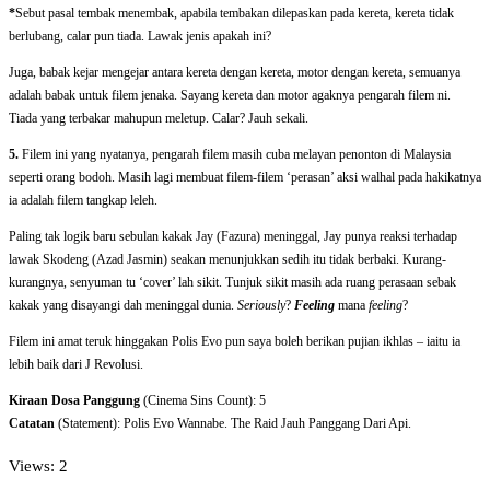
*
Sebut pasal tembak menembak, apabila tembakan dilepaskan pada kereta, kereta tidak
berlubang, calar pun tiada. Lawak jenis apakah ini?
Juga, babak kejar mengejar antara kereta dengan kereta, motor dengan kereta, semuanya
adalah babak untuk filem jenaka. Sayang kereta dan motor agaknya pengarah filem ni.
Tiada yang terbakar mahupun meletup. Calar? Jauh sekali.
5.
Filem ini yang nyatanya, pengarah filem masih cuba melayan penonton di Malaysia
seperti orang bodoh. Masih lagi membuat filem-filem ‘perasan’ aksi walhal pada hakikatnya
ia adalah filem tangkap leleh.
Paling tak logik baru sebulan kakak Jay (Fazura) meninggal, Jay punya reaksi terhadap
lawak Skodeng (Azad Jasmin) seakan menunjukkan sedih itu tidak berbaki. Kurang-
kurangnya, senyuman tu ‘cover’ lah sikit. Tunjuk sikit masih ada ruang perasaan sebak
kakak yang disayangi dah meninggal dunia.
Seriously
?
Feeling
mana
feeling
?
Filem ini amat teruk hinggakan Polis Evo pun saya boleh berikan pujian ikhlas – iaitu ia
lebih baik dari J Revolusi.
Kiraan Dosa Panggung
(Cinema Sins Count): 5
Catatan
(Statement): Polis Evo Wannabe. The Raid Jauh Panggang Dari Api.
Views: 2