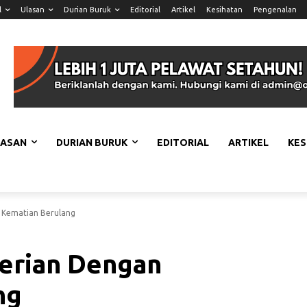
l
Ulasan
Durian Buruk
Editorial
Artikel
Kesihatan
Pengenalan
LASAN
DURIAN BURUK
EDITORIAL
ARTIKEL
KES
 Kematian Berulang
gerian Dengan
ng