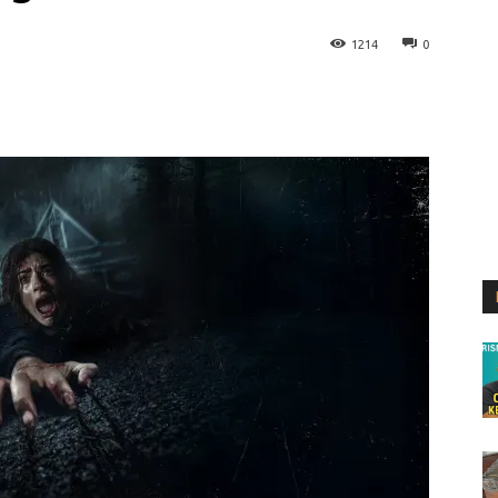
1214
0