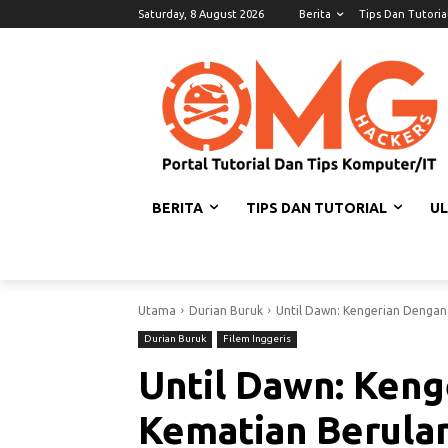
Saturday, 8 August 2026
Berita
Tips Dan Tutoria
BERITA
TIPS DAN TUTORIAL
U
Utama
Durian Buruk
Until Dawn: Kengerian Dengan
Durian Buruk
Filem Inggeris
Until Dawn: Ken
Kematian Berula