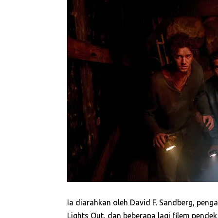
Ia diarahkan oleh David F. Sandberg, peng
Lights Out, dan beberapa lagi filem pendek 