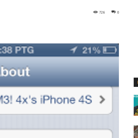
726
0