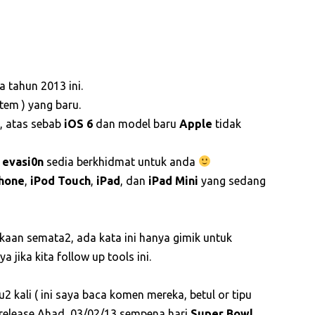
 tahun 2013 ini.
tem ) yang baru.
, atas sebab
iOS 6
dan model baru
Apple
tidak
a
evasi0n
sedia berkhidmat untuk anda
hone
,
iPod Touch
,
iPad
, dan
iPad Mini
yang sedang
kaan semata2, ada kata ini hanya gimik untuk
 jika kita follow up tools ini.
2 kali ( ini saya baca komen mereka, betul or tipu
k release Ahad, 03/02/13 sempena hari
Super Bowl
.