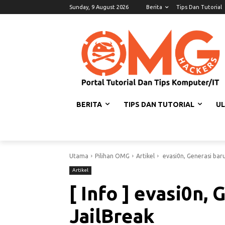
Sunday, 9 August 2026
Berita
Tips Dan Tutorial
BERITA
TIPS DAN TUTORIAL
U
Utama
Pilihan OMG
Artikel
evasi0n, Generasi baru
Artikel
[ Info ] evasi0n,
JailBreak