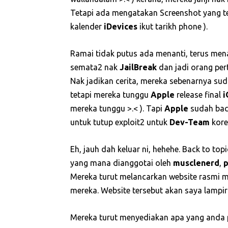
Tetapi ada mengatakan Screenshot yang te
kalender
iDevices
ikut tarikh phone ).
Ramai tidak putus ada menanti, terus menan
semata2 nak
JailBreak
dan jadi orang pe
Nak jadikan cerita, mereka sebenarnya su
tetapi mereka tunggu
Apple
release final
i
mereka tunggu >.< ). Tapi
Apple
sudah baca
untuk tutup exploit2 untuk
Dev-Team
kor
Eh, jauh dah keluar ni, hehehe. Back to topi
yang mana dianggotai oleh
musclenerd
,
Mereka turut melancarkan website rasmi 
mereka. Website tersebut akan saya lampir
Mereka turut menyediakan apa yang anda p