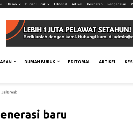
Ulasan
Durian Buruk
Editorial
Artikel
Kesihatan
Pengenalan
P
LASAN
DURIAN BURUK
EDITORIAL
ARTIKEL
KES
 JailBreak
 Generasi baru