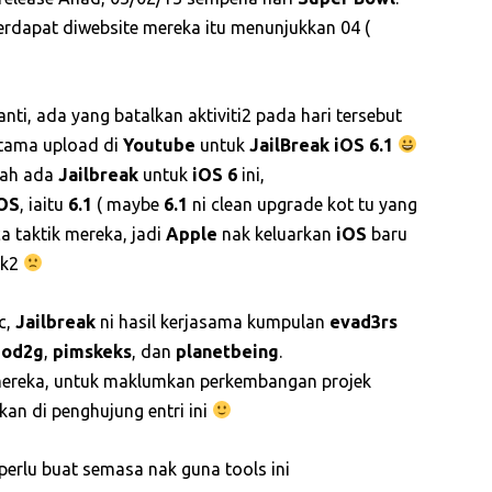
rdapat diwebsite mereka itu menunjukkan 04 (
ti, ada yang batalkan aktiviti2 pada hari tersebut
rtama upload di
Youtube
untuk
JailBreak
iOS 6.1
dah ada
Jailbreak
untuk
iOS 6
ini,
OS
, iaitu
6.1
( maybe
6.1
ni clean upgrade kot tu yang
 taktik mereka, jadi
Apple
nak keluarkan
iOS
baru
ek2
c,
Jailbreak
ni hasil kerjasama kumpulan
evad3rs
pod2g
,
pimskeks
, dan
planetbeing
.
mereka, untuk maklumkan perkembangan projek
kan di penghujung entri ini
erlu buat semasa nak guna tools ini