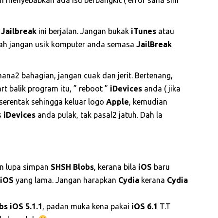
s
Jailbreak
ini berjalan. Jangan bukak
iTunes
atau
alah jangan usik komputer anda semasa
JailBreak
mana2 bahagian, jangan cuak dan jerit. Bertenang,
rt balik program itu, ” reboot ”
iDevices
anda ( jika
 serentak sehingga keluar logo
Apple
, kemudian
s
iDevices
anda pulak, tak pasal2 jatuh. Dah la
an lupa simpan
SHSH Blobs
, kerana bila
iOS
baru
 iOS
yang lama. Jangan harapkan
Cydia
kerana
Cydia
s iOS 5.1.1
, padan muka kena pakai
iOS 6.1
T.T