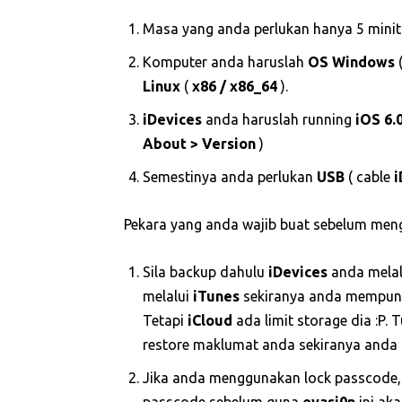
Masa yang anda perlukan hanya 5 minit
Komputer anda haruslah
OS
Windows
Linux
(
x86 / x86_64
).
iDevices
anda haruslah running
iOS 6.
About > Version
)
Semestinya anda perlukan
USB
( cable
i
Pekara yang anda wajib buat sebelum mengg
Sila backup dahulu
iDevices
anda mela
melalui
iTunes
sekiranya anda mempunya
Tetapi
iCloud
ada limit storage dia :P.
restore maklumat anda sekiranya anda
Jika anda menggunakan lock passcode, si
passcode sebelum guna
evasi0n
ini aka