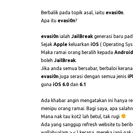
Berbalik pada topik asal, iaitu
evasi0n
.
Apa itu
evasi0n
?
evasi0n
ialah
JailBreak
generasi baru pada
Sejak
Apple
keluarkan
iOS
( Operating Sys
Maka ramai orang beralih kepada
Android
boleh
JailBreak
.
Jika anda semua bersabar, berbaloi keran
evasi0n
juga serasi dengan semua jenis
iP
guna
iOS 6.0
dan
6.1
Ada khabar angin mengatakan ini hanya re
menipu orang ramai. Bagi saya, apa salahnya
Mana nak tau kot2 lah betul, tak rugi
Ada yang sanggup refresh website tu beribu
wallahualam >.< ) kerana, mereka janji na