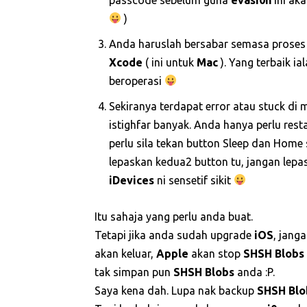
)
Anda haruslah bersabar semasa prose
Xcode
( ini untuk
Mac
). Yang terbaik i
beroperasi
Sekiranya terdapat error atau stuck di 
istighfar banyak. Anda hanya perlu resta
perlu sila tekan button Sleep dan Home
lepaskan kedua2 button tu, jangan lepa
iDevices
ni sensetif sikit
Itu sahaja yang perlu anda buat.
Tetapi jika anda sudah upgrade
iOS
, jang
akan keluar,
Apple
akan stop
SHSH Blobs
tak simpan pun
SHSH Blobs
anda :P.
Saya kena dah. Lupa nak backup
SHSH Blob