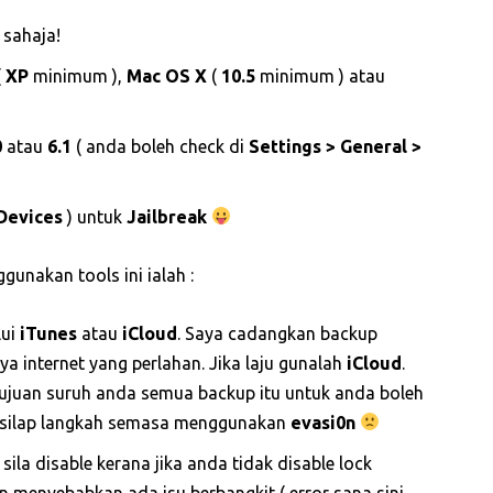
 sahaja!
(
XP
minimum ),
Mac OS X
(
10.5
minimum ) atau
0
atau
6.1
( anda boleh check di
Settings > General >
Devices
) untuk
Jailbreak
unakan tools ini ialah :
lui
iTunes
atau
iCloud
. Saya cadangkan backup
 internet yang perlahan. Jika laju gunalah
iCloud
.
 Tujuan suruh anda semua backup itu untuk anda boleh
 silap langkah semasa menggunakan
evasi0n
la disable kerana jika anda tidak disable lock
n menyebabkan ada isu berbangkit ( error sana sini