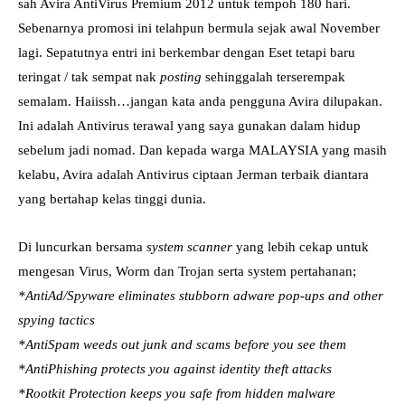
sah Avira AntiVirus Premium 2012 untuk tempoh 180 hari.
Sebenarnya promosi ini telahpun bermula sejak awal November
lagi. Sepatutnya entri ini berkembar dengan Eset tetapi baru
teringat / tak sempat nak
posting
sehinggalah terserempak
semalam. Haiissh…jangan kata anda pengguna Avira dilupakan.
Ini adalah Antivirus terawal yang saya gunakan dalam hidup
sebelum jadi nomad. Dan kepada warga MALAYSIA yang masih
kelabu, Avira adalah Antivirus ciptaan Jerman terbaik diantara
yang bertahap kelas tinggi dunia.
Di luncurkan bersama
system scanner
yang lebih cekap untuk
mengesan Virus, Worm dan Trojan serta system pertahanan;
*AntiAd/Spyware eliminates stubborn adware pop-ups and other
spying tactics
*AntiSpam weeds out junk and scams before you see them
*AntiPhishing protects you against identity theft attacks
*Rootkit Protection keeps you safe from hidden malware