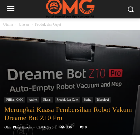
Utama
Ulasan
Produk dan Gajet
Pilihan OMG
Artikel
Ulasan
Produk dan Gajet
Berita
Teknologi
Merungkai Kuasa Pembersihan Robot Vakum
Dreame Bot Z10 Pro
Oleh
Plaqi Kincin
-
02/03/2023
336
0