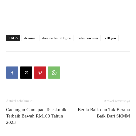
TAGS
dreame
dreame bot z10 pro
robot vacuum
z10 pro
Artikel sebelum ini
Artikel seterusnya
Cadangan Gamepad Teleskopik
Berita Baik dan Tak Berapa
Terbaik Bawah RM100 Tahun
Baik Dari SKMM
2023