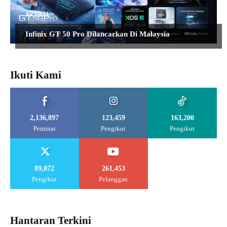
ARTIKEL
Infinix GT 50 Pro Dilancarkan Di Malaysia
Ikuti Kami
2,136,897
123,459
163,200
Peminat
Pengikut
Pengikut
89,072
261,453
Pengikut
Pelanggan
Hantaran Terkini