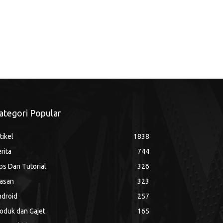
ategori Popular
tikel
1838
rita
744
ps Dan Tutorial
326
asan
323
droid
257
oduk dan Gajet
165