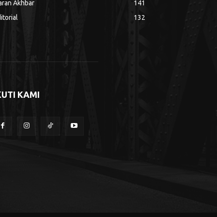
aran Akhbar
141
itorial
132
KUTI KAMI