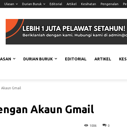
Ulasan
Durian Buruk
Editorial
Artikel
Kesihatan
Pengenalan
Pe
LASAN
DURIAN BURUK
EDITORIAL
ARTIKEL
KES
 Akaun Gmail
engan Akaun Gmail
1006
0