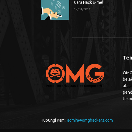
Cara Hack E-mel
17/01/2011
Ten
OMG H
bela
atas
pend
tekn
Hubungi Kami:
admin@omghackers.com