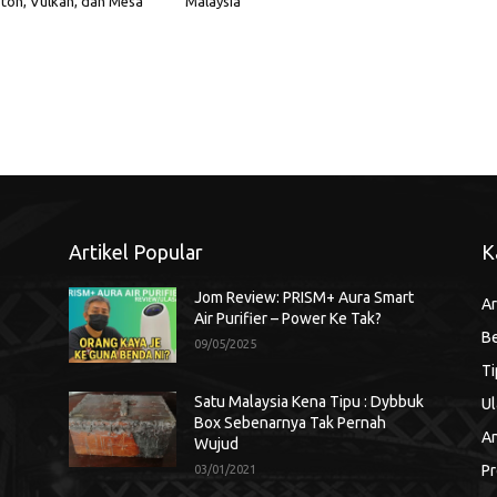
ton, Vulkan, dan Mesa
Malaysia
Artikel Popular
K
Jom Review: PRISM+ Aura Smart
Ar
Air Purifier – Power Ke Tak?
Be
09/05/2025
Ti
Satu Malaysia Kena Tipu : Dybbuk
Ul
Box Sebenarnya Tak Pernah
An
Wujud
Pr
03/01/2021