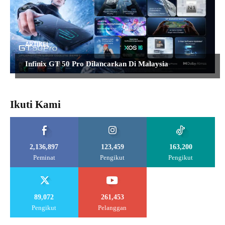
ARTIKEL
Infinix GT 50 Pro Dilancarkan Di Malaysia
Ikuti Kami
2,136,897
123,459
163,200
Peminat
Pengikut
Pengikut
89,072
261,453
Pengikut
Pelanggan