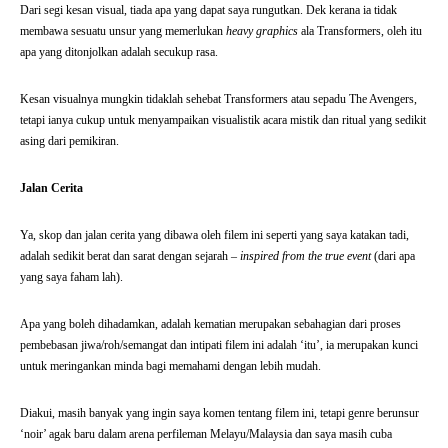
Dari segi kesan visual, tiada apa yang dapat saya rungutkan. Dek kerana ia tidak
membawa sesuatu unsur yang memerlukan
heavy graphics
ala Transformers, oleh itu
apa yang ditonjolkan adalah secukup rasa.
Kesan visualnya mungkin tidaklah sehebat Transformers atau sepadu The Avengers,
tetapi ianya cukup untuk menyampaikan visualistik acara mistik dan ritual yang sedikit
asing dari pemikiran.
Jalan Cerita
Ya, skop dan jalan cerita yang dibawa oleh filem ini seperti yang saya katakan tadi,
adalah sedikit berat dan sarat dengan sejarah –
inspired from the true event
(dari apa
yang saya faham lah).
Apa yang boleh dihadamkan, adalah kematian merupakan sebahagian dari proses
pembebasan jiwa/roh/semangat dan intipati filem ini adalah ‘itu’, ia merupakan kunci
untuk meringankan minda bagi memahami dengan lebih mudah.
Diakui, masih banyak yang ingin saya komen tentang filem ini, tetapi genre berunsur
‘noir’ agak baru dalam arena perfileman Melayu/Malaysia dan saya masih cuba