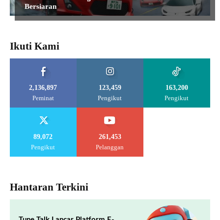
Bersiaran
Ikuti Kami
2,136,897
123,459
163,200
Peminat
Pengikut
Pengikut
89,072
261,453
Pengikut
Pelanggan
Hantaran Terkini
Tune Talk Lancar Platform E-