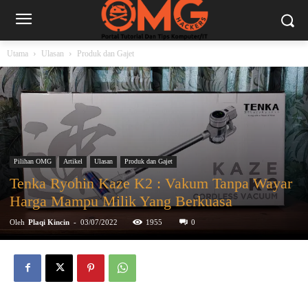
Utama
Ulasan
Produk dan Gajet
Pilihan OMG
Artikel
Ulasan
Produk dan Gajet
Tenka Ryohin Kaze K2 : Vakum Tanpa Wayar
Harga Mampu Milik Yang Berkuasa
Oleh
Plaqi Kincin
-
03/07/2022
1955
0