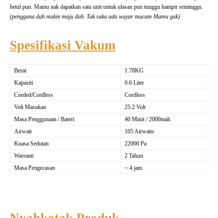
betul pun. Mamu nak dapatkan satu unit untuk ulasan pun tunggu hampir seminggu.
(pengguna dah makin maju dah. Tak suka ada wayar macam Mamu gak)
Spesifikasi Vakum
Berat
1.78KG
Kapasiti
0.6 Liter
Corded/Cordless
Cordless
Volt Masukan
25.2 Volt
Masa Penggunaan / Bateri
40 Minit / 2000mah
Airwatt
105 Airwatts
Kuasa Sedutan
22000 Pa
Warranti
2 Tahun
Masa Pengecasan
~ 4 jam
Nyahkotak Produk