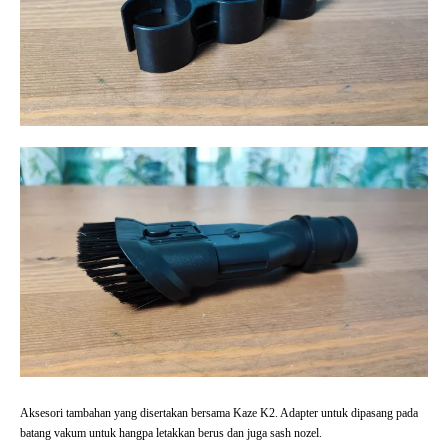
Aksesori tambahan yang disertakan bersama Kaze K2. Adapter untuk dipasang pada
batang vakum untuk hangpa letakkan berus dan juga sash nozel.