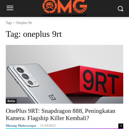
Tags
Oneplus 9rt
Tag:
oneplus 9rt
Berita
OnePlus 9RT: Snapdragon 888, Peningkatan
Kamera. Flagship Killer Kembali?
Murung Mohowongso
-
11/10/2021
1