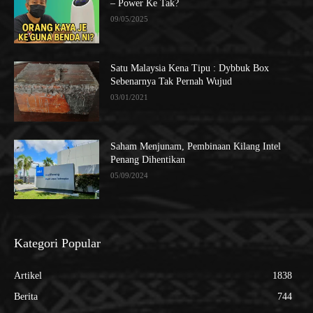
– Power Ke Tak?
09/05/2025
Satu Malaysia Kena Tipu : Dybbuk Box
Sebenarnya Tak Pernah Wujud
03/01/2021
Saham Menjunam, Pembinaan Kilang Intel
Penang Dihentikan
05/09/2024
Kategori Popular
Artikel
1838
Berita
744