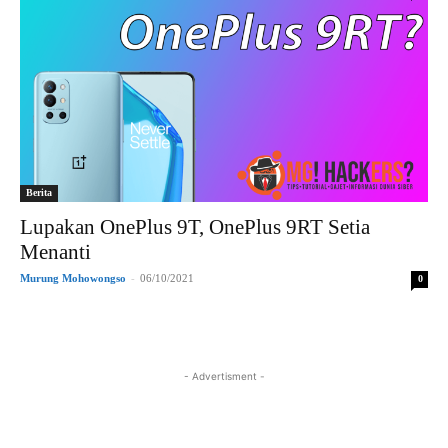
Berita
Lupakan OnePlus 9T, OnePlus 9RT Setia
Menanti
Murung Mohowongso
-
06/10/2021
0
- Advertisment -