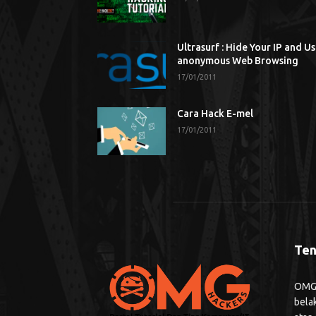
Ultrasurf : Hide Your IP and U
anonymous Web Browsing
17/01/2011
Cara Hack E-mel
17/01/2011
Ten
OMG H
bela