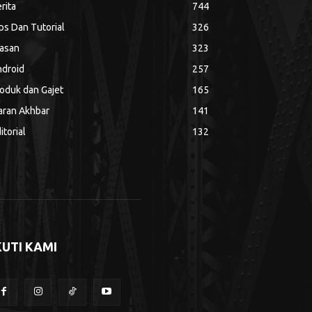
rita
744
ps Dan Tutorial
326
asan
323
droid
257
oduk dan Gajet
165
aran Akhbar
141
itorial
132
KUTI KAMI