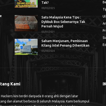
Be
Tak?
09/05/2025
Ti
se
Ul
Satu Malaysia Kena Tipu :
Dybbuk Box Sebenarnya Tak
An
Pernah Wujud
Pr
03/01/2021
Si
Saham Menjunam, Pembinaan
Ed
Kilang Intel Penang Dihentikan
05/09/2024
tang Kami
I
ackers kini terdiri daripada 8 orang ahli dengan latar
kang dan alamat berbeza di seluruh Malaysia. Kami berkumpul