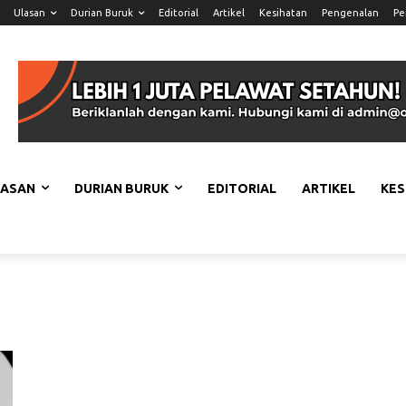
Ulasan
Durian Buruk
Editorial
Artikel
Kesihatan
Pengenalan
Pe
LASAN
DURIAN BURUK
EDITORIAL
ARTIKEL
KES