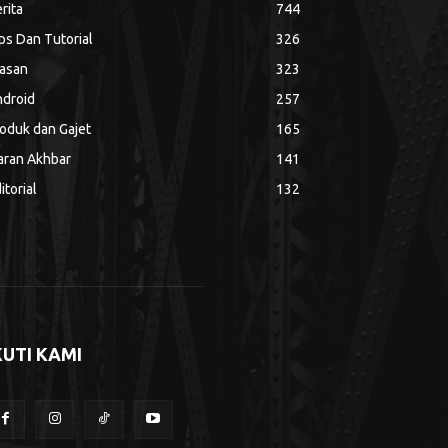
rita
744
ps Dan Tutorial
326
asan
323
droid
257
oduk dan Gajet
165
aran Akhbar
141
itorial
132
KUTI KAMI