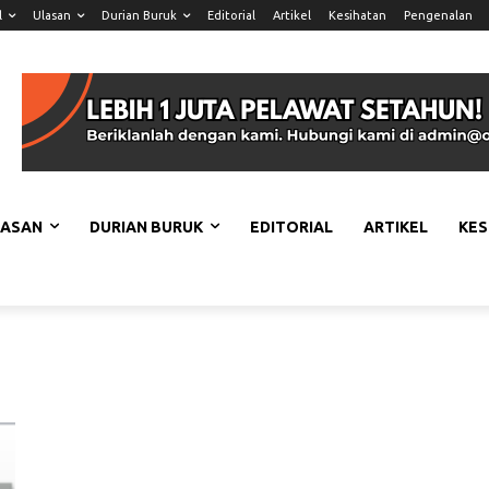
l
Ulasan
Durian Buruk
Editorial
Artikel
Kesihatan
Pengenalan
LASAN
DURIAN BURUK
EDITORIAL
ARTIKEL
KES