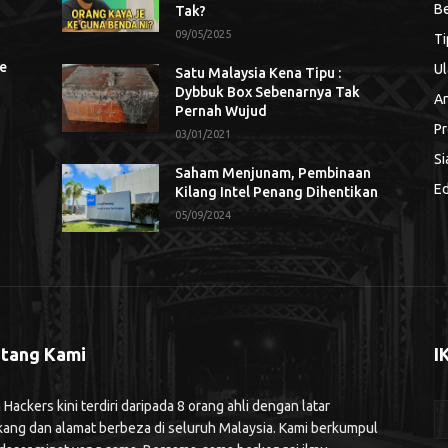
Be
Tak?
09/05/2025
Ti
se
Ul
Satu Malaysia Kena Tipu :
Dybbuk Box Sebenarnya Tak
An
Pernah Wujud
Pr
03/01/2021
Si
Saham Menjunam, Pembinaan
Ed
Kilang Intel Penang Dihentikan
05/09/2024
tang Kami
I
ackers kini terdiri daripada 8 orang ahli dengan latar
kang dan alamat berbeza di seluruh Malaysia. Kami berkumpul