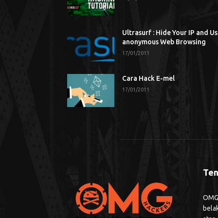
Ultrasurf : Hide Your IP and U
anonymous Web Browsing
17/01/2011
Cara Hack E-mel
17/01/2011
Ten
OMG H
bela