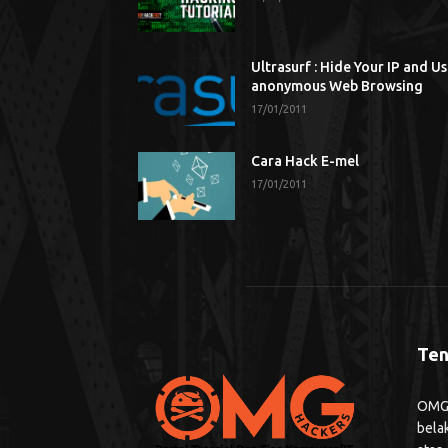
Ultrasurf : Hide Your IP and U
anonymous Web Browsing
17/01/2011
Cara Hack E-mel
17/01/2011
Ten
OMG H
bela