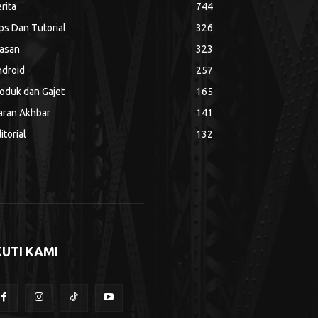
rita
744
ps Dan Tutorial
326
asan
323
droid
257
oduk dan Gajet
165
aran Akhbar
141
itorial
132
KUTI KAMI