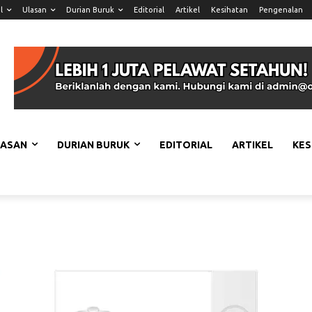
l
Ulasan
Durian Buruk
Editorial
Artikel
Kesihatan
Pengenalan
LASAN
DURIAN BURUK
EDITORIAL
ARTIKEL
KES