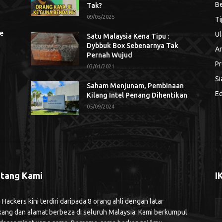
Be
Tak?
09/05/2025
Ti
se
Ul
Satu Malaysia Kena Tipu :
Dybbuk Box Sebenarnya Tak
An
Pernah Wujud
Pr
03/01/2021
Si
Saham Menjunam, Pembinaan
Ed
Kilang Intel Penang Dihentikan
05/09/2024
tang Kami
I
ackers kini terdiri daripada 8 orang ahli dengan latar
kang dan alamat berbeza di seluruh Malaysia. Kami berkumpul