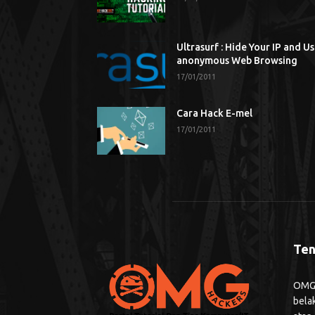
Ultrasurf : Hide Your IP and U
anonymous Web Browsing
17/01/2011
Cara Hack E-mel
17/01/2011
Ten
OMG H
bela