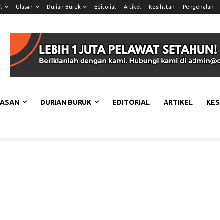
l
Ulasan
Durian Buruk
Editorial
Artikel
Kesihatan
Pengenalan
LASAN
DURIAN BURUK
EDITORIAL
ARTIKEL
KES