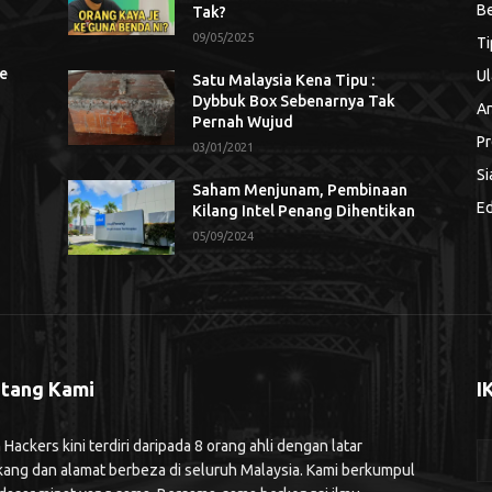
Be
Tak?
09/05/2025
Ti
se
Ul
Satu Malaysia Kena Tipu :
Dybbuk Box Sebenarnya Tak
An
Pernah Wujud
Pr
03/01/2021
Si
Saham Menjunam, Pembinaan
Ed
Kilang Intel Penang Dihentikan
05/09/2024
tang Kami
I
ackers kini terdiri daripada 8 orang ahli dengan latar
kang dan alamat berbeza di seluruh Malaysia. Kami berkumpul