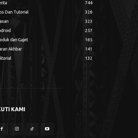
rita
744
ps Dan Tutorial
326
asan
323
droid
257
oduk dan Gajet
165
aran Akhbar
141
itorial
132
KUTI KAMI