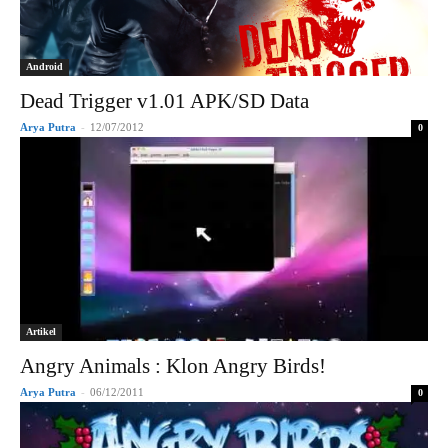
Android
Dead Trigger v1.01 APK/SD Data
Arya Putra
-
12/07/2012
0
Artikel
Angry Animals : Klon Angry Birds!
Arya Putra
-
06/12/2011
0