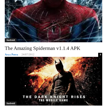
Android
The Amazing Spiderman v1.1.4 APK
Arya Putra
-
24/07/2012
0
Android