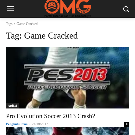
Tags
Game Cracked
Tag:
Game Cracked
Artikel
Pro Evolution Soccer 2013 Crash?
Penghulu Pena
-
24/10/2012
0